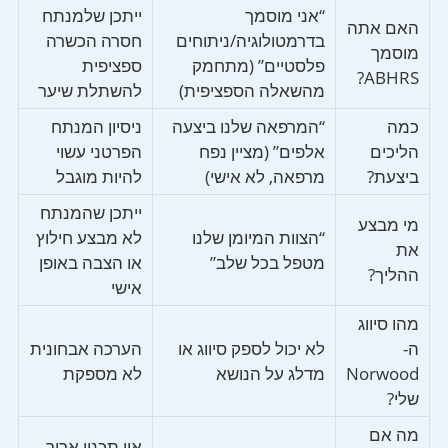
“אני מוסמך
ייתכן שלמנתח
האם אתה
בדרמטולוגיה/ניתוחים
חסרה הכשרה
מוסמך
פלסטיים” (מתחמק
ספציפית
ABHRS?
מהשאלה הספציפית)
להשתלת שיער
כמה
“המרפאה שלנו ביצעה
ניסיון המנתח
הליכים
אלפים” (מציין נפח
הפרטני עשוי
ביצעת?
מרפאה, לא אישי)
להיות מוגבל
ייתכן שהמנתח
מי מבצע
“הצוות המיומן שלנו
לא מבצע חילוץ
את
מטפל בכל שלב”
או הצבה באופן
ההליך?
אישי
מהו סיווג
ה-
לא יכול לספק סיווג או
הערכה אבחונית
Norwood
מדלג על הנושא
לא מספקת
שלי?
מה אם
אין תכנון ארוך