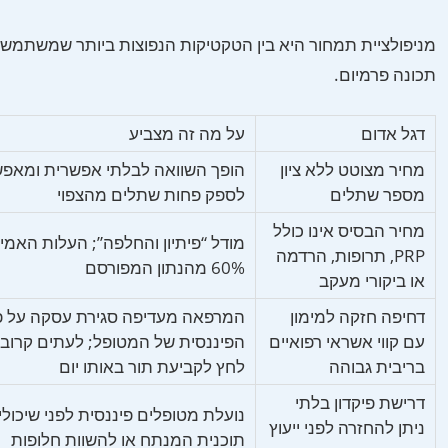
מניפולציית תמחור היא בין הטקטיקות הנפוצות ביותר שמשתמשו
תכונה פרמיום.
דגל אדום
על מה זה מצביע
מחיר מצוטט ללא ציון
הופך השוואה לבלתי אפשרית ומאפ
מספר שתלים
לספק פחות שתלים מהצפוי
מחיר הבסיס אינו כולל
PRP, תרופות, הרדמה
60% מהנתון המפורסם
או ביקורי מעקב
דחיפה חזקה למימון
המרפאה מעדיפה סגירת עסקה על פנ
עם קווי אשראי רפואיים
הפיננסית של המטופל; לעתים קרוב
בריבית גבוהה
לחץ לקביעת תור באותו יום
דרישת פיקדון בלתי
נועלת מטופלים פיננסית לפני שיכול
ניתן להחזרה לפני ייעוץ
תוכנית המנתח או להשוות חלופות