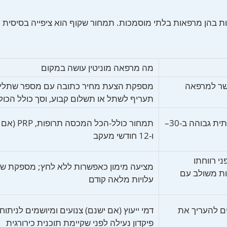
ת בהן מרפאות בלתי מוסמכות. תמחור שקוף הוא ציפייה בסיסית 
מה מרפאה מוניטין עושה במקום
שר למרפאה
מספקת הצעת מחיר כתובה עם מספר שתלים 
תעריף לשתל או תשלום קבוע, וסך כולל הכול
מודל “פיתיון והחלפה”; העלות האמיתית גבוהה ב-30–
תמחור כולל-הכל המכס
ו-12 חודשי מעקב
י רווחתו
מציעה מימון כאפשרות ללא לחץ; מספקת שק
ות משולב עם
עלויות מלאה קודם
ים להעריך את
דמי ייעוץ (אם ישנם) צנועים ומיושמים לניתוח;
פיקדון נעילה לפני שקיימת תוכנית כירורגית