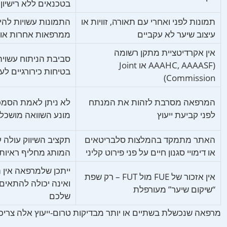
בטכנאים ללא רישיון
תמונות לפני ואחרי עם תאורה, זוויות או
התמונות עשויות להיו
עיצוב שיער לא עקביים
ממרפאות אחרות או 
אין אקרדיטציית מתקן רשומה
סביבת הניתוח עשויה
(AAAHC, AAAASF או Joint
בטיחות כירורגיים לעי
Commission)
המרפאה מסרבת לזהות את המנתח
לא ניתן לאמת הסמכ
לפני קביעת ייעוץ
מונע השוואה מושכל
האתר מתמקד בהמלצות סלבריטאים
תקציב השיווק עולה 
או דימויי סגנון חיים על פני פירוט קליני
המותג מחליף ראיות כ
ייתכן שלמרפאה אין 
אין אזכור של FUE מול FUT – רק שפת
ואינה יכולה להתאים
“שיקום שיער” מעורפלת
שלכם
מרפאה שנכשלת בשתיים או יותר מבדיקות טרום-ייעוץ אלה צריכ