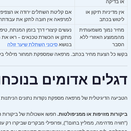
או בדיקה
אין מדיניות תיקון או
אם קליטת השתלים ירודה או הצפיפו
ליטוש בכתב
למרפאה אין חובה לתקן את עבודתה
מחיר נמוך משמעותית
נעשים קיצורי דרך בזמן המנתח, טיפ
מהממוצע האזורי ללא
מתקן או הכשרת טכנאים – ראו את ה
הסבר
בנושא
סיכוני השתלת שיער זולה
בקשו כל הצעת מחיר בכתב. מרפאה שמספקת תמחור מילולי ב
דגלים אדומים בנוכחו
הטביעה הדיגיטלית של מרפאה מספקת נקודות נתונים הניתנות ל
ביקורות מזויפות או ממניפולטות.
חפשו אשכולות של ביקורות ח
(“חוויה מדהימה, ממליץ בחום!”), ופרופילי מבקרים שביקרו רק 