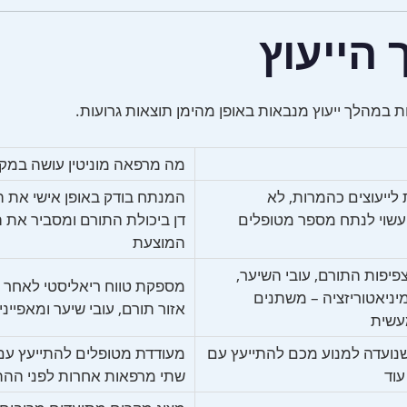
הייעוץ
ת במהלך ייעוץ מנבאות באופן מהימן תוצאות גרועות.
מה מרפאה מוניטין עושה במק
ייעוצים כהמרות, לא
המנתח בודק באופן אישי את 
שוי לנתח מספר מטופלים
דן ביכולת התורם ומסביר את 
המוצעת
פיפות התורם, עובי השיער,
מספקת טווח ריאליסטי לאחר 
יניאטוריזציה – משתנים
אזור תורם, עובי שיער ומאפיינ
עשית
שנועדה למנוע מכם להתייעץ עם
מעודדת מטופלים להתייעץ עם
עוד
שתי מרפאות אחרות לפני ההת