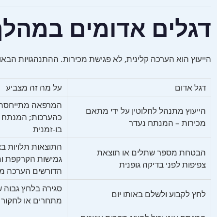
דגלים אדומים במהלך 
הייעוץ הוא הערכה קלינית, לא פגישת מכירות. ההתנהגויות הבאו
דגל אדום
על מה זה מצביע
המרפאה מתייחסת ל
הייעוץ מתנהל לחלוטין על ידי מתאם
כהערכות; המנתח ע
מכירות – המנתח נעדר
בו-זמנית
התוצאות תלויות בצ
הבטחת מספר שתלים או תוצאת
גמישות הקרקפת ומ
צפיפות לפני בדיקה גופנית
הדורשים הערכה מ
סגירה בלחץ גבוה 
לחץ לקבוע ולשלם באותו יום
מתחרים או לחקור 