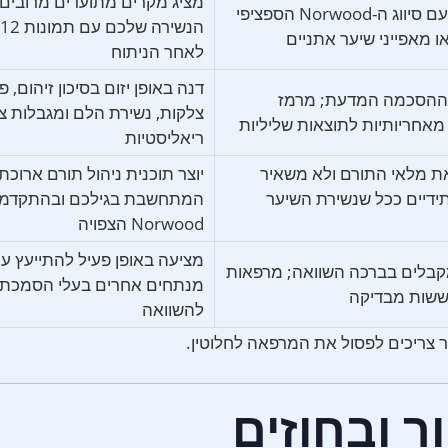
מציג מקרים מתועדים מרובים
למנתח חסר ניסיון עם סיווג ה-Norwood הספציפי
ו מאפייני שיער אתניים
לאחר הניתוח
דנה באופן יזום בסיכון זיהום, פ
ההסכמה המדעת; מרמז
צלקות, נשירת הלם ומגבלות צ
חריותיות לתוצאות שליליות
ריאליסטיות
את מלאי התורם ולא משאיר
יוצר תוכנית ניהול תורם ארוכת 
ידיים ככל שנשירת השיער
המתחשבת בגילכם ובהתקדמו
Norwood הצפויה
מציעה באופן פעיל להתייעץ ע
קבלים בברכה השוואה; מרפאות
ששות מבדיקה
להשוואה
תר צריכים לפסול את המרפאה לחלוטין.
 ובחוזים