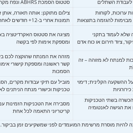
 לעבודת השתלים
סטטוס הסמכת ABHRS ונפח מקרים אישי
ת ערוכות, לקוחות
צילום מתוקנן: אותה תאורה, אותן זוו
מבוימות להגזמה בתוצאות
תמונות אחרי ב-12+ חודשים לאחר הניתוח
 שלא לעמוד בתקני
מציגה את סטטוס האקרדיטציה בא
קור, ציוד חירום או כוח אדם
ומספקת אימות לפי בקשה
מזהה את המנתח שהוקצה לכם בי
ות למנתח לא מזוהה – זה
קשר ראשונה ומספקת קישורי אימו
ת
הסמכות
על ההשקעה הקלינית; דימוי
מוביל עם תיקי עבודות מקרים, הסב
ירורגיות
טכניקות וכישורי מנתח הניתנים לא
הכשרה בשתי הטכניקות
מסבירה את הטכניקות הזמינות עם
 את הגישה לאנטומיה
קריטריוני התאמה לכל אחת
ה להיות מוסרת מרשימת המועמדים לפני שמשקיעים זמן בביקור.