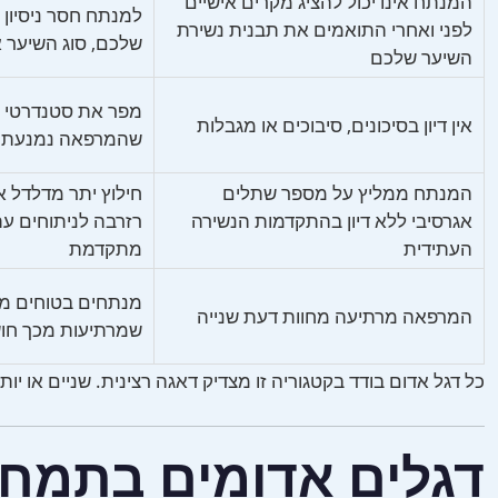
המנתח אינו יכול להציג מקרים אישיים
לפני ואחרי התואמים את תבנית נשירת
שלכם, סוג השיער א
השיער שלכם
מפר את סטנדרטי 
אין דיון בסיכונים, סיבוכים או מגבלות
שהמרפאה נמנעת מא
המנתח ממליץ על מספר שתלים
חילוץ יתר מדלדל 
אגרסיבי ללא דיון בהתקדמות הנשירה
רזרבה לניתוחים עת
העתידית
מתקדמת
מנתחים בטוחים מ
המרפאה מרתיעה מחוות דעת שנייה
שמרתיעות מכך חו
כל דגל אדום בודד בקטגוריה זו מצדיק דאגה רצינית. שניים או יו
דגלים אדומים בתמחור