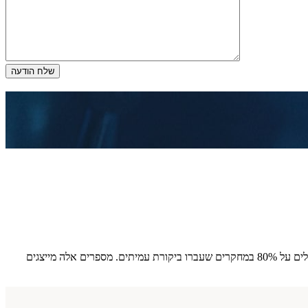
השתלות שיער מודרניות המבוצעות על ידי מנתחים מנוסים משיגות אחוזי קליטת שתלים של 85–95%, עם שיעורי שביעות רצון כללית של מטופלים העולים על 80% במחקרים שעברו ביקורת עמיתים. מספרים אלה מייצגים