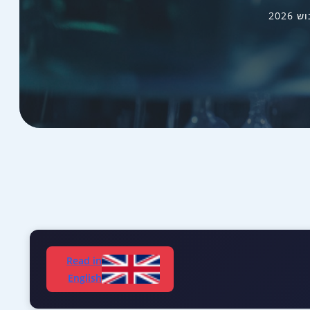
202
Read in
English