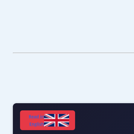
Read in
English