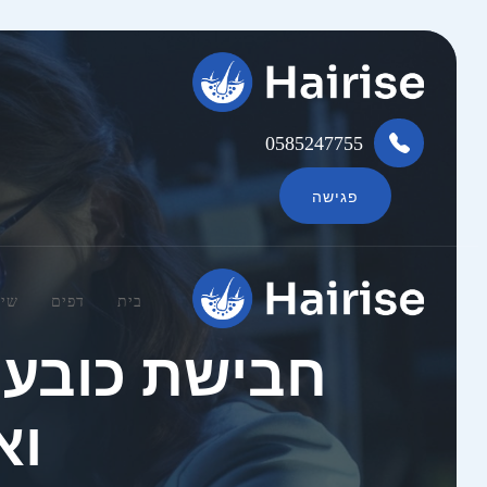
0585247755
פגישה
בית
דפים
שיר
חבישת כובע 
וא