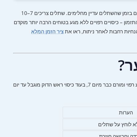
חבישת כובע לאחר השתלת שיער היא אחת הדאגות הנפוצות ביותר של מטופלים, במיוחד לאלו שחוזרים לעבודה או מקומות ציבוריים בזמן שהשתלים עדיין מחלימים. שתלים צריכים 7–10
תזמון – כיסויים רפויים ללא מגע בטוחים הרבה יותר מוקדם
הנחיות רחבות לאחר ניתוח, ראו את
ציר הזמן המלא
ר?
בטיחות כובע תלויה בשני משתנים: כמה מגע הכובע עושה עם אזור הקליטה וכמה ימים עברו מהניתוח. רוב המנתחים מתירים כובע רפוי ומורם כבר מיום 7, בעוד כיסוי ראש הדוק מוגבל עד יום
הערות
לא לוחץ על שתלים
רדה וחבישה חוזרת