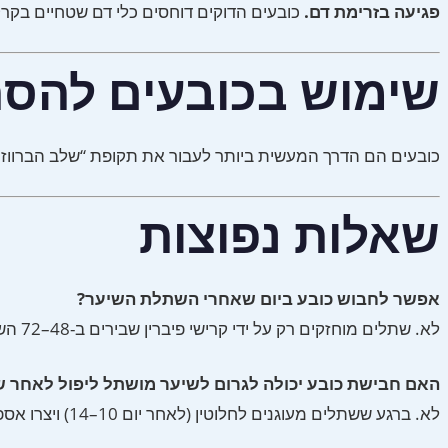
פגיעה בזרימת דם.
כובעים הדוקים דוחסים כלי דם שטחיים בקר
שימוש בכובעים להסת
כובעים הם הדרך המעשית ביותר לעבור את תקופת “שלב הברווזון המכוער” (שבועות 2–16). עד שבוע 3–4, שתלים מעוגנים לחלוט
שאלות נפוצות
אפשר לחבוש כובע ביום שאחרי השתלת השיער?
לא. שתלים מוחזקים רק על ידי קרישי פיברין שבירים ב-48–72 השעות הראשונות. המוקדם ביותר שכובע צריך לגעת בראש הוא יום 7, ורק אם הוא רפוי ללא מגע על אזור השתלים.
האם חבישת כובע יכולה לגרום לשיער מושתל ליפול לאחר 
לא. ברגע ששתלים מעוגנים לחלוטין (לאחר יום 10–14) ויצרו אספקת דם, חבישת כובע רגילה אינה משפיעה על שיער מושתל.