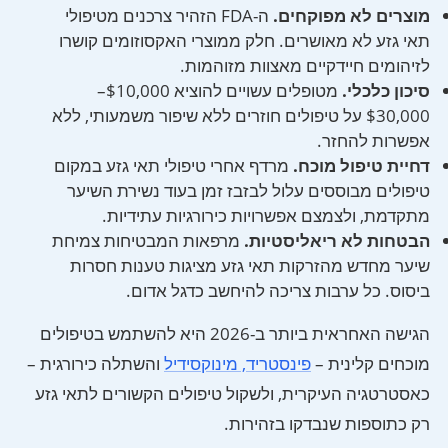
מוצרים לא מפוקחים.
ה-FDA הזהיר צרכנים מטיפולי
תאי גזע לא מאושרים. חלק ממוצרי האקסוזומים קושרו
לזיהומים חיידקיים מאצוות מזוהמות.
סיכון כלכלי.
מטופלים עשויים להוציא $10,000–
$30,000 על טיפולים חוזרים ללא שיפור משמעותי, ללא
אפשרות להחזר.
דחיית טיפול מוכח.
מרדף אחרי טיפולי תאי גזע במקום
טיפולים מבוססים עלול לבזבז זמן בעוד נשירת השיער
מתקדמת, ולצמצם אפשרויות כירורגיות עתידיות.
הבטחות לא ריאליסטיות.
מרפאות המבטיחות צמיחת
שיער מחדש מהזרקות תאי גזע מציגות טענות חסרות
ביסוס. כל ערבות צריכה להיחשב כדגל אדום.
הגישה האחראית ביותר ב-2026 היא להשתמש בטיפולים
מוכחים קלינית –
פינסטריד, מינוקסידיל
והשתלה כירורגית –
כאסטרטגיה העיקרית, ולשקול טיפולים הקשורים לתאי גזע
רק כתוספות שנבדקו בזהירות.