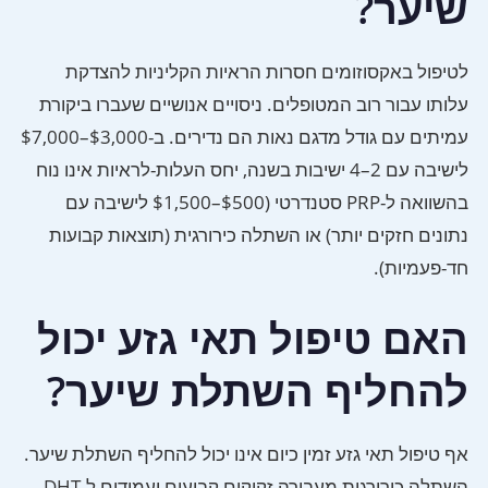
שיער?
לטיפול באקסוזומים חסרות הראיות הקליניות להצדקת
עלותו עבור רוב המטופלים. ניסויים אנושיים שעברו ביקורת
עמיתים עם גודל מדגם נאות הם נדירים. ב-$3,000–$7,000
לישיבה עם 2–4 ישיבות בשנה, יחס העלות-לראיות אינו נוח
בהשוואה ל-PRP סטנדרטי ($500–$1,500 לישיבה עם
נתונים חזקים יותר) או השתלה כירורגית (תוצאות קבועות
חד-פעמיות).
האם טיפול תאי גזע יכול
להחליף השתלת שיער?
אף טיפול תאי גזע זמין כיום אינו יכול להחליף השתלת שיער.
השתלה כירורגית מעבירה זקיקים קבועים ועמידים ל-DHT