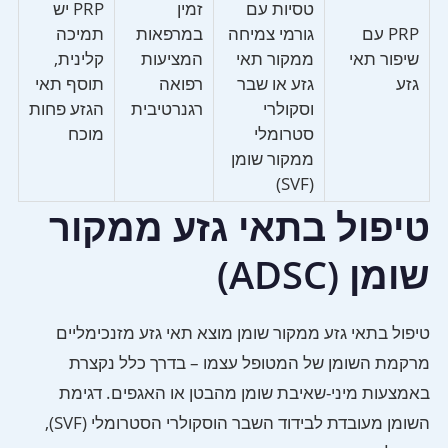
טסיות עם
זמין
PRP יש
PRP עם
גורמי צמיחה
במרפאות
תמיכה
שיפור תאי
ממקור תאי
המציעות
קלינית,
גזע
גזע או שבר
רפואה
תוסף תאי
וסקולרי
רגנרטיבית
הגזע פחות
סטרומלי
מוכח
ממקור שומן
(SVF)
טיפול בתאי גזע ממקור
שומן (ADSC)
טיפול בתאי גזע ממקור שומן מוצא תאי גזע מזנכימליים
מרקמת השומן של המטופל עצמו – בדרך כלל נקצרת
באמצעות מיני-שאיבת שומן מהבטן או האגפים. דגימת
השומן מעובדת לבידוד השבר הוסקולרי הסטרומלי (SVF),