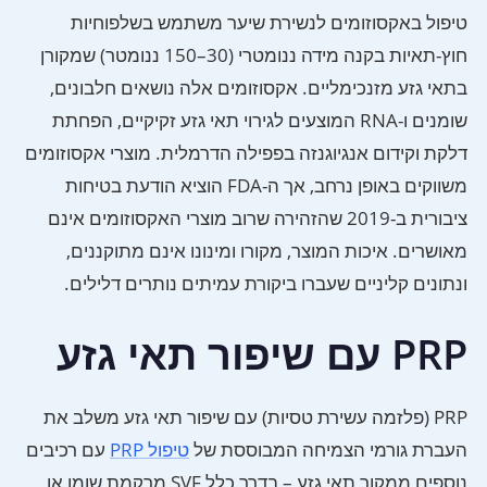
טיפול באקסוזומים לנשירת שיער משתמש בשלפוחיות
חוץ-תאיות בקנה מידה ננומטרי (30–150 ננומטר) שמקורן
בתאי גזע מזנכימליים. אקסוזומים אלה נושאים חלבונים,
שומנים ו-RNA המוצעים לגירוי תאי גזע זקיקיים, הפחתת
דלקת וקידום אנגיוגנזה בפפילה הדרמלית. מוצרי אקסוזומים
משווקים באופן נרחב, אך ה-FDA הוציא הודעת בטיחות
ציבורית ב-2019 שהזהירה שרוב מוצרי האקסוזומים אינם
מאושרים. איכות המוצר, מקורו ומינונו אינם מתוקננים,
ונתונים קליניים שעברו ביקורת עמיתים נותרים דלילים.
PRP עם שיפור תאי גזע
PRP (פלזמה עשירת טסיות) עם שיפור תאי גזע משלב את
העברת גורמי הצמיחה המבוססת של
טיפול PRP
עם רכיבים
נוספים ממקור תאי גזע – בדרך כלל SVF מרקמת שומן או