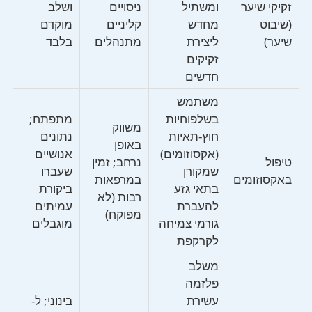
זקיקי שיער
ומשתיל
ניסויים
ושלב
(שיבוט
מחדש
קליניים
מוקדם
שיער)
ליצירת
מתנהלים
בלבד
זקיקים
חדשים
משתמש
בשלפוחיות
מתפתח;
משווק
חוץ-תאיות
נתונים
באופן
(אקסוזומים)
אנושיים
טיפול
נרחב; זמין
שמקורן
שעברו
באקסוזומים
במרפאות
בתאי גזע
ביקורת
רבות (לא
להעברת
עמיתים
מפוקח)
גורמי צמיחה
מוגבלים
לקרקפת
משלב
פלזמה
עשירת
בינוני; ל-