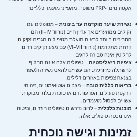
אקסוזומים ו-PRP משופר. מאפייני מועמד כלליים:
נשירת שיער מוקדמת עד בינונית
– מטופלים עם
זקיקים ממוזערים אך עדיין חיים (נורווד II–IV) הם
הסבירים ביותר לראות תועלת מטיפולים מגרים זקיקים.
קרחת מתקדמת (נורווד VI–VII) עם מצע זקיקים רדום
לחלוטין אינה סבירה להגיב.
ציפיות ריאליסטיות
– טיפולים אלה אינם תחליף
להשתלה כירורגית. הם עשויים להאט נשירה ולשפר
בצנעה צפיפות באזורים דלילים.
בריאות כללית טובה
– מצבים אוטואימוניים, זיהומי
קרקפת פעילים, הפרעות דם או סוכרת בלתי מבוקרת
עשויים לפסול מועמדים.
מוכנות כלכלית
– לרוב נדרשים טיפולים חוזרים, וביטוח
אינו מכסה טיפולים אלה.
זמינות וגישה נוכחית