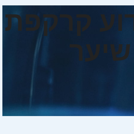
וע קרקפת
שיער