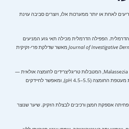
פת מפריעים לאחת או יותר ממערכות אלו, ויוצרים סביבה עוינת
הדרמלית. הפפילה הדרמלית מכילה תאי גזע המניעים
Journal of Investigative De
מאשר שדלקת פרי-זקיקית
הקרקפת מכילה כ-200–500 בלוטות שמן לסמ”ר, הצפיפות הגבוהה ביותר בגוף. סבום עודף מזין מושבות שמרת Malassezia, המטבלות טריגליצרידים לחומצה אולאית —
תרכובת הגורמת לגירוי, קשקוש ודלקת אצל אנשים רגישים. סבום לא מספיק משטיפת יתר או שמפו עם סולפטים חריפים מפשיט את מעטפת החומצה (pH 4.5–5.5), ומאפשר לחיידקים
פחיתה אספקת חמצן ורכיבים לבצלת הזקיק. שיער שנוצר