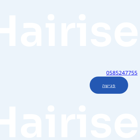
0585247755
פגישה