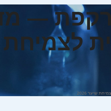
רקפת — מד
ית לצמיחת 
ת שיער 2026