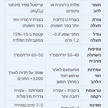
חומר
פלדה כירורגית או
קריסטל ספיר סינתטי
להב
טיטניום
(Al₂O₃)
צורת
בצורת U (רחבה
בצורת V (צרה יותר
תעלה
יותר בפני השטח)
בפני השטח)
גודל
חתכי שסע 0.8–
קטנות ב-10–15%
תעלה
1.2 מ”מ
ממקבילות הפלדה
צפיפות
השתלה
40–50 יח”ז/סמ”ר
50–60 יח”ז/סמ”ר
מרבית
עמידות
מתעמעם לאחר
שומר על חדות לאורך
חוד
שימוש חוזר
3,000+ חתכים
הלהב
במהלך הסשן
טראומת
בינונית – עקירה
מופחתת – עקירה
רקמה
רחבה יותר
צדדית מינימלית
ספיגת
5–7 ימים (מהירה
7–10 ימים