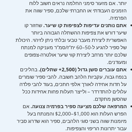
יותר. אם מזעור סימני החלמה נראים חשוב ללוח
הזמנים העבודתי או החברתי שלכם, ספיר שווה את
הפרמיה.
אתם נותנים עדיפות לצפיפות קו שיער.
שחזור קו
שיער דורש את צפיפות ההשתלה הגבוהה ביותר
האפשרית ליצירת מעבר טבעי ובלתי ניתן לזיהוי. היכולת
של ספיר להגיע ל-50–60 יח”ז/סמ”ר מעניקה למנתח
שלכם יותר מרחב ליצירת קווי שיער אולטרה-צפופים
ומעודנים.
אתם עוברים סשן גדול (2,500+ שתלים).
בהליכים
בנפח גבוה, עקביות הלהב חשובה. להבי ספיר שומרים
על חדות אחידה לאורך אלפי חתכים, בעוד להבי פלדה
עלולים להתדרדר – ולייצר תעלות פחות אחידות ככל
שהסשן מתקדם.
המרפאה שלכם מציעה ספיר בפרמיה צנועה.
אם
הפרש העלות הוא $1,000–$2,000 והמנתח בעל
מיומנות שווה בשני סוגי הלהבים, ספיר הוא שדרוג סביר
עבור יתרונות הריפוי והצפיפות.