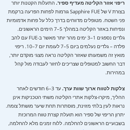
ריפוי אזור הקליטה מעדיף ספיר.
התעלות הקטנות יותר
בצורת V של Sapphire FUE גורמות לפחות הפרעה ברקמת
פני השטח. מטופלים מדווחים בדרך כלל על פחות אדמומיות
ונפיחות באזור הקליטה במהלך 5–7 הימים הראשונים.
גלדים נספגים 1–3 ימים מהר יותר מאשר ב-FUE עם להב
פלדה – גלדים נעלמים ביום 5–7 לעומת יום 7–10. ריפוי
מואץ זה משמעותו שאזור הקליטה נראה מצגי מוקדם יותר,
דבר החשוב למטופלים שצריכים לחזור לעבודה מול קהל
במהירות.
צלקות לטווח ארוך שוות ערך.
עד 3–6 חודשים לאחר
ההליך, מיקרו-צלקות אתרי הקליטה משתי הטכניקות אינן
נראות לעין בלתי מזוינת, מוסתרות תחת שיער מושתל צומח.
יתרון הריפוי של ספיר הוא תועלת קצרת טווח המרוכזת
בשבועיים הראשונים להחלמה. ללוח זמנים מלא להחלמה,