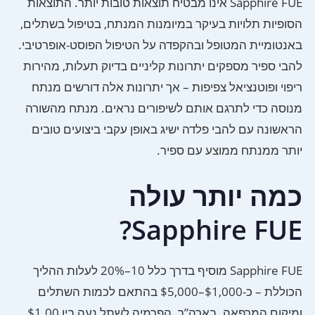
Sapphire FUE אינו מבטיח תוצאות טובות יותר. התוצאות
הסופיות תלויות בעיקר במיומנות המנתח, בטיפול בשתלים,
באנטומיית המטופל ובהקפדה על הטיפול הפוסט-אופרטיבי.
להבי ספיר מספקים יתרונות קליניים בדיוק תעלות, מהירות
ריפוי ופוטנציאל צפיפות – אך יתרונות אלה דורשים מנתח
מנוסה כדי לתרגם אותם לשיפורים נראים. מנתח מהשורה
הראשונה עם להבי פלדה ישיג באופן עקבי ביצועים טובים
יותר ממנתח ממוצע עם ספיר.
כמה יותר עולה
Sapphire FUE?
Sapphire FUE מוסיף בדרך כלל 10–20% לעלות ההליך
הכוללת – כ-$1,000–$5,000 בהתאם לכמות השתלים
ומיקום המרפאה. בארה”ב, הפרמיה לשתל נעה בין $1.00