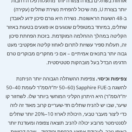
אוחזות בשתלים בצורה צמודה יותר מתעלות פלדה רחבות
יותר בצורת U, מה שיכול להפחית נשירת שתלים (עקירה)
ב-48 השעות הראשונות. נשירה היא גורם סיכון ידוע לאובדן
שתלים, במיוחד במטופלים שנוגעים או פוגעים בטעות באזור
הקליטה במהלך ההחלמה המוקדמת. בזכות הפחתת סיכון
זה, תעלות ספיר עשויות לתרום לאחוז קליטה אפקטיבי מעט
גבוה יותר בתנאים אמיתיים – אם כי מחקרים מבוקרים טרם
הדגימו הבדל בעל מובהקות סטטיסטית.
צפיפות וכיסוי.
צפיפות ההשתלה הגבוהה יותר הניתנת
להשגה ב-Sapphire FUE (50–60 יח”ז/סמ”ר לעומת 40–50
יח”ז/סמ”ר) היא היתרון הקליני המוחשי ביותר שלו. לשחזור קו
שיער, שבו יש להניח שתלים חד-שעריים קרוב מאוד זה לזה
כדי ליצור מעבר טבעי, היכולת לארוז 10–20% יותר שתלים
לסנטימטר מרובע יכולה להניב תוצאה צפופה ומעודנת יותר
באופן ניכר. לעבודת אמצע-קרקפת וקודקוד – שבה דרישות