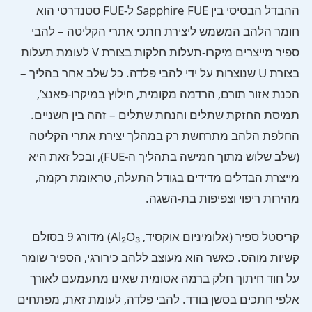
ההבדל הבסיסי בין Sapphire FUE ל-FUE סטנדרטי הוא
חומר הלהב המשמש ליצירת חתכי אתרי הקליטה – להבי
ספיר מייצרים מיקרו-תעלות חלקות בצורת V לעומת תעלות
בצורת U שנוצרות על ידי להבי פלדה. כל שלב אחר בהליך –
הכנת אזור תורם, הרדמה מקומית, חילוץ במיקרו-פאנצ’,
תמיסת החזקת שתלים והנחת שתלים – זהה בין השניים.
החלפת הלהב מתרחשת רק במהלך יצירת אתרי הקליטה
(שלב שלוש מתוך חמישה בתהליך ה-FUE), ובכל זאת היא
מייצרת הבדלים מדידים בגודל התעלה, טראומת רקמה,
מהירות ריפוי וצפיפות בת-השגה.
קריסטל ספיר (אלומיניום אוקסיד, Al₂O₃) מדורג 9 בסולם
קשיות מוהס. כאשר הוא מעוצב ללהב כירורגי, הספיר שומר
על חוד חיתוך חלק ברמה אטומית שאינו מתעמעם לאורך
אלפי חתכים בסשן בודד. להבי פלדה, לעומת זאת, מפתחים