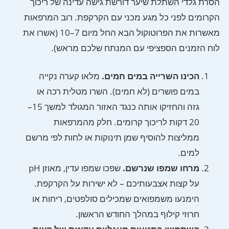
הסרת גלדי השתלת שיער דורשת גישה עדינה של ריכוך
הקרומים לפני כל מגע מכני עם הקרקפת. רוב המרפאות
מאשרות את הפרוטוקול הבא החל מיום 7–10 (אשרו את
לוח הזמנים הספציפי עם המנתח שלכם מראש).
הכינו השרייה במים חמים.
מלאו קערה נקייה
במים פושרים (לא חמים). השרו מטלית רכה או
גזה והחזיקו אותה כנגד האזור המגולד למשך 15–
20 דקות לריכוך קרומים. חלק מהמרפאות
ממליצות להוסיף שמן תינוקות או לחות לפי מרשם
למים.
מרחו שמפו שנרשם.
שפכו שמפו עדין, מאוזן pH
על קצות אצבעותיכם – לא ישירות על הקרקפת.
הימנעו משמפואים שמכילים סולפטים, ריחות או
חרוזי קילוף במהלך החודש הראשון.