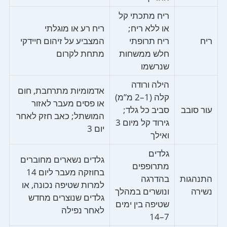
ריח מתכתי קל
או ללא ריח;
ריח רע או מוגלתי
ריח
ריח תרופתי
המצביע על זיהום חיידקי
חלש ממשחות
מתחת לקרום
שנרשמו
הילה ורודה
אדמומיות מתרחבת, חום
קלה (1–2 מ”מ)
או פסים מעבר לאזור
עור סובב
סביב כל גלד;
המושתל; כאב חזק לאחר
גירוד קל מיום 3
יום 3
ואילך
גלדים
גלדים נשארים מחוברים
מתרופפים
בחוזקה מעבר ליום 14
התנהגות
בהדרגה
למרות שטיפה נכונה, או
נשירה
ונושרים במהלך
גלדים שנוצרים מחדש
שטיפה בין ימים
לאחר נפילה
7–14