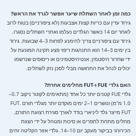
כמה זמן לאחר השתלת שיער אפשר לגרד את הראש?
גירוד עדין עם כריות קצות אצבעות (לא ציפורניים) בטוח לרוב
לאחר יום 14 כאשר הגלדים נעלמו ואתרי השתלים נסגרו.
גירוד עם ציפורניים צריך להימנע לפחות 3–4 שבועות. גירוד
בין ימים 3–14 הוא התנהגות ריפוי פצע תקינה המונעת על
ידי שחרור היסטמין; אנטיהיסטמינים או ריסוסים שנרשמו
יכולים לנהל את התחושה מבלי לסכן נזק לשתלים.
האם גלדי FUE ו-FUT מחלימים אחרת?
גלדי FUE קטנים יותר כל אחד (מתאימים לקוטר ניקוב 0.7–
1.0 מ”מ) ונושרים 1–2 ימים מוקדם יותר מגלדי תורם FUT.
FUT מייצר גלד ליניארי בודד לאורך סגירת רצועת התורם,
מחלים מתחת לתפרים או סיכות ומנוהל על ידי הצוות
הכירורגי בביקור מעקב יום 10–14. גלדי אזור הקליטה זהים