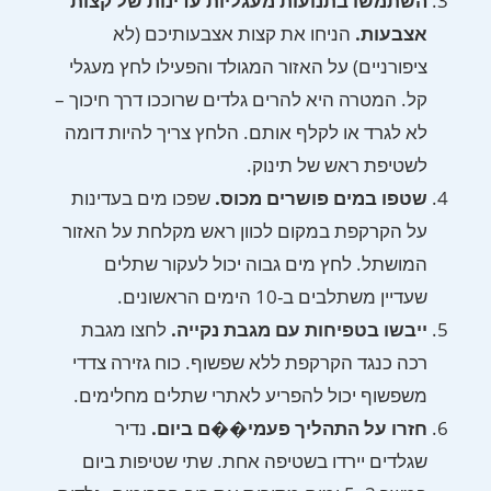
השתמשו בתנועות מעגליות עדינות של קצות
אצבעות.
הניחו את קצות אצבעותיכם (לא
ציפורניים) על האזור המגולד והפעילו לחץ מעגלי
קל. המטרה היא להרים גלדים שרוככו דרך חיכוך –
לא לגרד או לקלף אותם. הלחץ צריך להיות דומה
לשטיפת ראש של תינוק.
שטפו במים פושרים מכוס.
שפכו מים בעדינות
על הקרקפת במקום לכוון ראש מקלחת על האזור
המושתל. לחץ מים גבוה יכול לעקור שתלים
שעדיין משתלבים ב-10 הימים הראשונים.
ייבשו בטפיחות עם מגבת נקייה.
לחצו מגבת
רכה כנגד הקרקפת ללא שפשוף. כוח גזירה צדדי
משפשוף יכול להפריע לאתרי שתלים מחלימים.
חזרו על התהליך פעמי��ם ביום.
נדיר
שגלדים יירדו בשטיפה אחת. שתי שטיפות ביום