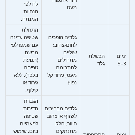
לח לפי
מעט
הנחיות
המנתח.
התחלת
גלדים הופכים
שטיפה עדינה
לחום-צהוב;
עם שמפו לפי
שוליים
מרשם
ימים
הבשלת
מתחילים
(תנועת
3–5
גלד
להתרומם
טפיחה
מעט; גירוד קל
בלבד). ללא
נפוץ
גירוד או
קילוף.
הגברת
גלדים מבהירים
תדירות
לשזוף או צהוב
שטיפה
חיוור; חלק
לפעמיים
מתנתקים
ביום. שימוש
ימים
התרופפות