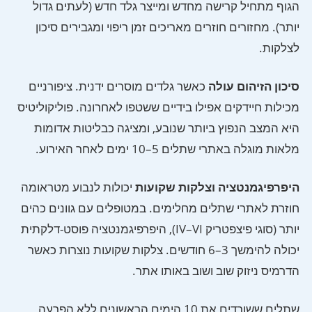
הגוף מתחיל קרישה מחדש ומייצר גלד חדש (לעתים גדול
יותר). מחזורים חוזרים מאריכים זמן ריפוי ומגבירים סיכון
לצלקות.
סיכון הזיהום עולה
כאשר גלדים מוסרים ידנית. ציפורניים
מכילות חיידקים אפילו בידיים ששטפו לאחרונה. פוליקוליטיס
היא המצב הנפוץ ביותר שנובע, ומציגה כבליטות אדומות
מלאות מוגלה באתרי שתלים 5–10 ימים לאחר האירוע.
היפרפיגמנטציה וצלקות שקועות
יכולות לנבוע מטראומה
חוזרת לאתרי שתלים מחלימים. במטופלים עם גוונים כהים
יותר (סוגי פיצפטריק IV–VI), היפרפיגמנטציה פוסט-דלקתית
יכולה להימשך 3–6 חודשים. צלקות שקועות נוצרות כאשר
הדרמיס ניזוק שוב ושוב באותו אתר.
שתלים ששורדים את 10 הימים הראשונים ללא הפרעה