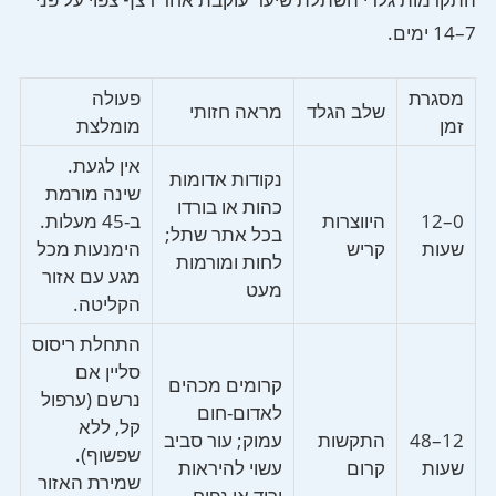
7–14 ימים.
מסגרת
פעולה
שלב הגלד
מראה חזותי
זמן
מומלצת
אין לגעת.
נקודות אדומות
שינה מורמת
כהות או בורדו
0–12
היווצרות
ב-45 מעלות.
בכל אתר שתל;
שעות
קריש
הימנעות מכל
לחות ומורמות
מגע עם אזור
מעט
הקליטה.
התחלת ריסוס
סליין אם
קרומים מכהים
נרשם (ערפול
לאדום-חום
קל, ללא
12–48
התקשות
עמוק; עור סביב
שפשוף).
שעות
קרום
עשוי להיראות
שמירת האזור
ורוד או נפוח