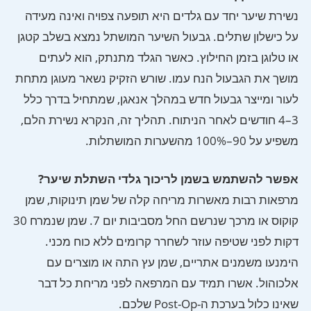
נשירת שיער יחד עם גלדים היא תופעה צפויה ואינה מעידה
על כישלון שתלים. גבעול השיער המושתל נמצא בשלב קטגן
או טלוגן בזמן החילוץ. כאשר הגלד מתנתק, הוא לעתים
מושך את הגבעול הנח עמו. שורש הזקיק נשאר מעוגן מתחת
לעור ומייצר גבעול חדש במהלך אנאגן, שמתחיל בדרך כלל
3–4 חודשים לאחר הניתוח. תהליך זה, הנקרא נשירת הלם,
משפיע על 90–100% מהשערות המושתלות.
אפשר להשתמש בשמן לריכוך גלדי השתלת שיער?
מרפאות רבות מאשרות מריחה קלה של שמן תינוקות, שמן
קוקוס או מרכך שנרשם החל מסביבות יום 7. שמן שנמרח 30
דקות לפני שטיפה עוזר לשחרר קרומים ללא כוח מכני.
הימנעו משמנים אתריים, שמן עץ התה או מוצרים עם
אלכוהול. אשרו תמיד עם המרפאה לפני מריחת כל דבר
שאינו כלול בערכת ה-Post-Op שלכם.