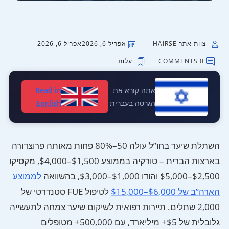
צוות אתר HAIRSE
אפריל 6, 2026
אפריל 6, 2026
0 COMMENTS
עלות
אתה קורא את
Read in
הגרסה בעברית
English
השתלת שיער בחו”ל עולה 50–80% פחות מאותה פרוצדורה
בארצות הברית – טורקיה בממוצע $1,500–$4,000, מקסיקו
$2,500–$5,000 והודו $1,000–$3,000, בהשוואה
לממוצע
הארה”ב של $6,000–$15,000
לטיפול FUE סטנדרטי של
2,000 שתלים. תיירות רפואית לשיקום שיער צמחה לתעשייה
גלובלית של $5+ מיליארד, עם 500,000+ מטופלים