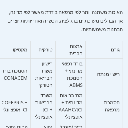
האיכות משתנה יותר לפי מרפאה בודדת מאשר לפי מדינה,
אך הבדלים מערכתיים ברגולציה, הכשרה ואחריותיות יוצרים
הבחנות משמעותיות.
ארצות
גורם
טורקיה
מקסיקו
הברית
בורד רפואי
רישיון
מדינתי +
משרד
הסמכת בורד
רישוי מנתח
הסמכת
הבריאות
CONACEM
ABMS
הטורקי
מח’ בריאות
משרד
הסמכת
מדינתית +
הבריאות
COFEPRIS +
מרפאה
AAAHC/JCI
+ JCI
JCI אופציונלי
אופציונלי
אופציונלי
נדיר (מוגבל
נפוץ
פחות נפוץ;