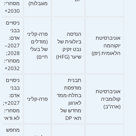
מוגבלות)
מסחרי:
2030+
ניסויים
בבני
הנדסה
פרה-קליני
אוניברסיטת
אדם:
ביולוגית של
(מודלים
יוקוהמה
2027–
נבט זקיק
של בעלי
הלאומית (יפן)
2028;
שיער (HFG)
חיים)
מסחרי:
2032+
תבנית
ניסויים
מודפסת
בבני
אוניברסיטת
בתלת-ממד
אדם:
קולומביה
פרה-קליני
לארגון
2027+;
(ארה”ב)
מחדש של
מסחרי:
תאי DP
לא ודאי
מחפש