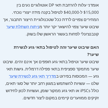
אומדני עלות להרחבת תאי DP אוטולוגיים נעים בין
$15,000 ל-$40,000 לטיפול בקנה מידה ייצורי נוכחי.
המחירים צפויים לרדת ככל שטכנולוגיית הייצור תתבגר, אך
שיבוט שיער צפוי להישאר יקר יותר מ
ניתוח השתלת שיער
קונבנציונלי לפחות בעשור הראשון שלו בשוק.
האם שיבוט שיער זהה לטיפול בתאי גזע לנשירת
שיער?
שיבוט שיער וטיפול בתאי גזע חופפים אך אינם זהים. שיבוט
שיער מתמקד ספציפית בתאי פפילה דרמלית. גישות תאי
גזע — המכוסות בפירוט ב
מדריך תאי גזע לנשירת שיער
שלנו — עשויות להשתמש במגוון רחב יותר של סוגי תאים,
כולל iPSCs או תאי גזע ממקור שומן, ועשויות לכוון לחידוש
זקיקים ממוזערים קיימים במקום ליצור חדשים.