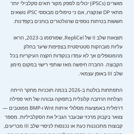
מושרים (iPSCs) יכולים לספק מקור תאים סקלבילי יותר
מתאי DP שנקצרו, אם כי טיפולים מבוססי iPSC נושאים
חששות בטיחות נוספים שרגולטורים בוחנים בקפדנות.
תוצאות שלב II של RepliCel, שפורסמו ב-2023, הראו
עליות מובהקות סטטיסטית בצפיפות שיער בחלק
מהמטופלים אך לא עמדו בנקודות הקצה העיקריות בכל
הקבוצה. החברה חיפשה מאז שותפי רישוי במקום מימון
שלב III באופן עצמאי.
התפתחות בולטת ב-2026 בכמה תוכניות מחקר הייתה
הצלחת הרחבה קלונלית בתפוקה גבוהה של תאי פפילה
דרמלית באמצעות מסלולי איתות Wnt ו-BMP ממוטבים —
צוואר בקבוק מרכזי שבעבר הגביל את הסקלביליות. מספר
קבוצות מתכוננות כעת או נכנסות לניסויי שלב III מכריעים,