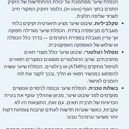
הכפלת שיער מסתמכת על יכולת ההתחדשות של הזקיק
התורם בתוך הגוף (in vivo), כלומר הזקיק המקורי חייב
לשרוד שליפה חלקית.
סקלביליות.
שיבוט שיער מציע תיאורטית זקיקים בלתי
מוגבלים מביופסיה בודדת. הכפלת שיער מגדילה תפוקה
אך עדיין מוגבלת בספירת התורמים — בדרך כלל הכפלה
או שילוש של האספקה האפקטיבית.
מסלול רגולטורי.
שיבוט שיער כולל מוצרי תאים
מתורבתים, שרוב הרגולטורים מסווגים כמוצרים רפואיים
לטיפול מתקדם (ATMPs) או ביולוגיים. הכפלת שיער עשויה
להסתווג כמכשיר רפואי או הליך, ובכך לקצר את לוח
הזמנים לאישור.
בשלות טכנית.
הכפלת שיער נכנסה לניסויים אנושיים
מוקדמים לפני שיבוט שיער, מכיוון שההליך עוקף את בעיית
הכדאיות של תרבית תאים. עם זאת, התוצאות היו לא
עקביות, כאשר שערות חדשות לעתים קרובות צומחות דקות
יותר משיער טרמינלי טבעי.