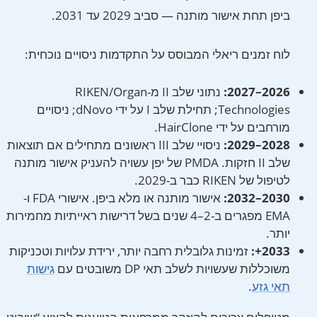
ביפן תחת אישור מותנה — סביב 2029 עד 2031.
לוח זמנים ריאלי המבוסס על התקדמות ניסויים נוכחית:
2026–2027:
נתוני שלב II מ-RIKEN/Organ
Technologies; תחילת שלב I על ידי dNovo; ניסויים
מורחבים על ידי HairClone.
2028–2029:
ניסויי שלב III ראשונים מתחילים אם תוצאות
שלב II חזקות. PMDA של יפן עשויה להעניק אישור מותנה
לטיפול של RIKEN כבר ב-2029.
2030–2032:
אישור מותנה או מלא ביפן. אישורי FDA ו-
EMA מפגרים ב-2–4 שנים בשל דרישות ראייתיות מחמירות
יותר.
2033+:
זמינות גלובלית רחבה יותר, ירידת עלויות וטכניקות
משוכללות שעשויות לשלב תאי DP משובטים עם
גישות
תאי גזע
.