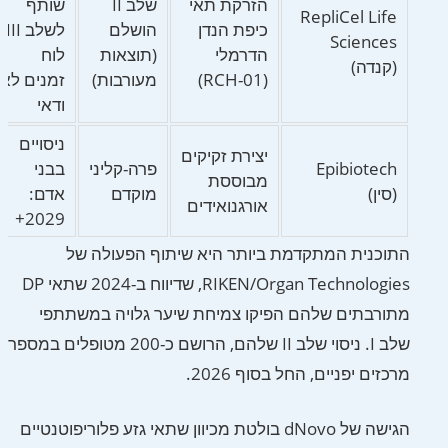
הזרקת תאי
שלב II
שותף
RepliCel Life
כיפת הנדן
הושלם
לשלב III;
Sciences
הדרמלי
(תוצאות
לוח
(קנדה)
(RCH-01)
מעורבות)
זמנים לא
ודאי
ניסויים
יצירת זקיקים
Epibiotech
פרה-קליני
בבני
מבוססת
(סין)
מוקדם
אדם:
אורגנואידים
2029+
התוכנית המתקדמת ביותר היא שיתוף הפעולה של
RIKEN/Organ Technologies, שדיווח ב-2024 שתאי DP
מתורבתים שלהם הפיקו צמיחת שיער גלויה במשתתפי
שלב I. ניסוי שלב II שלהם, הרושם כ-200 מטופלים במספר
מרכזים יפניים, החל בסוף 2026.
הגישה של dNovo בולטת מכיוון שתאי גזע פלוריפוטנטיים