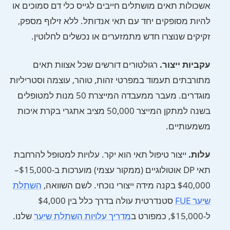
אשכולות תאים מושתלים חייבים לגייס כלי דם סמוכים או
להיות מסופקים יחד עם תאי אנדותל. ללא זילוף מספק,
זקיקים שנוצרו חדש מתמזערים או נכשלים לחלוטין.
עקביות ייצור.
רגולטורים דורשים שכל אצוות תאים
מתורבתים תעמוד במפרטי זהות, טוהר, עוצמה וסטריליות
מוגדרים. מעבר ממעבדה המייצרת 50 מנות למטופלים
בשנה למתקן המייצר 50,000 מציב אתגרי בקרת איכות
משמעותיים.
עלות.
ייצור טיפול תאי הוא יקר. עלויות למטופל להרחבת
תאי DP אוטולוגיים (ממקור עצמי) מוערכות ב-$15,000–
$40,000 בקנה מידה ייצורי נוכחי. לשם השוואה,
השתלת
שיער FUE
סטנדרטית עולה בדרך כלל בין $4,000
ל-$15,000, כמפורט ב
מדריך עלויות השתלת שיער
שלנו.