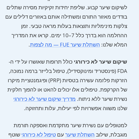
לשיקום שיער קבוע. שליפת יחידות זקיקיות מסירה שתלים
בודדים מאזור התורם ומשתילה אותם באזורים דלילים עם
צלקות מינימליות ותוצאות בעלות מראה טבעי. זמן
ההחלמה הוא בדרך כלל 7–10 ימים. קראו את המדריך
המלא שלנו:
השתלת שיער FUE — מה לצפות
.
שיקום שיער לא כירורגי
כולל תרופות שאושרו על ידי ה-
FDA (פינסטריד ומינוקסידיל), טיפול בלייזר ברמה נמוכה,
הזרקות פלזמה עשירה בטסיות (PRP) ופיגמנטציית מיקרו
של הקרקפת. טיפולים אלו יכולים להאט או להפוך חלקית
נשירת שיער ללא ניתוח.
מדריך שיקום שיער לא כירורגי
שלנו משווה אפשרויות לפי יעילות, עלות ותחזוקה.
למטופלים עם נשירת שיער מתקדמת ואספקה תורמת
מוגבלת, שילוב
השתלת שיער
עם
טיפול לא כירורגי
שוטף