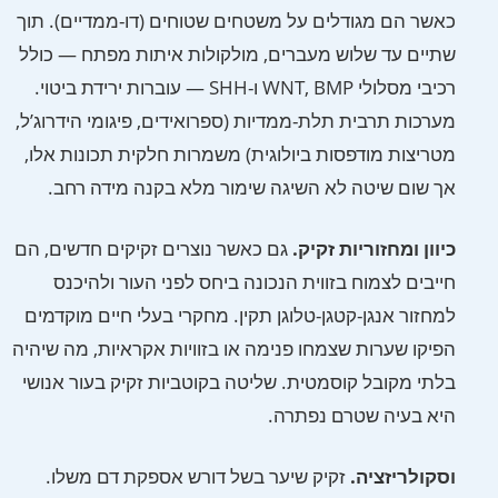
כאשר הם מגודלים על משטחים שטוחים (דו-ממדיים). תוך
שתיים עד שלוש מעברים, מולקולות איתות מפתח — כולל
רכיבי מסלולי WNT, BMP ו-SHH — עוברות ירידת ביטוי.
מערכות תרבית תלת-ממדיות (ספרואידים, פיגומי הידרוג’ל,
מטריצות מודפסות ביולוגית) משמרות חלקית תכונות אלו,
אך שום שיטה לא השיגה שימור מלא בקנה מידה רחב.
כיוון ומחזוריות זקיק.
גם כאשר נוצרים זקיקים חדשים, הם
חייבים לצמוח בזווית הנכונה ביחס לפני העור ולהיכנס
למחזור אנגן-קטגן-טלוגן תקין. מחקרי בעלי חיים מוקדמים
הפיקו שערות שצמחו פנימה או בזוויות אקראיות, מה שיהיה
בלתי מקובל קוסמטית. שליטה בקוטביות זקיק בעור אנושי
היא בעיה שטרם נפתרה.
וסקולריזציה.
זקיק שיער בשל דורש אספקת דם משלו.