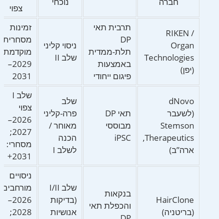
חברה
נוכחי
צפוי
תרבית תאי
זמינות
RIKEN /
DP
מסחרית
Organ
ניסוי קליני
תלת-ממדית
מוקדמת:
Technologies
שלב II
באמצעות
2029–
(יפן)
פיגום ייחודי
2031
שלב I
dNovo
שלב
צפוי
(לשעבר
תאי DP
פרה-קליני
2026–
Stemson
מבוססי
מאוחר /
2027;
Therapeutics,
iPSC
הכנה
מסחרי:
ארה”ב)
לשלב I
2031+
ניסויים
שלב I/II
מורחבים:
בנקאות
HairClone
(בדיקות
2026–
והכפלת תאי
(בריטניה)
אנושיות
2028;
DP