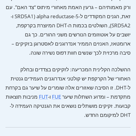
ורק מאמותיהם – גרעין האמת מאחורי מיתוס “צד האם”. עם
זאת, הגנים המקודדים ל-5-alpha reductase (SRD5A1 ו-
SRD5A2), השולטים בכמות ה-DHT המיוצרת בקרקפת,
יושבים על אוטוזומים הנורשים משני ההורים. כך גם
ארומטאז, האנזים הממיר אנדרוגנים לאסטרוגן בזקיקים –
סיבה מרכזית לכך שנשים חוות דפוס נשירה שונה.
ההשלכה הקלינית המכריעה: לזקיקים בצדדים ובחלק
האחורי של הקרקפת יש קולטני אנדרוגנים העמידים גנטית
ל-DHT. זו הסיבה שאזורים אלה שומרים על שיער גם בקרחת
מתקדמת – ומדוע השתלות שיער
FUE
ו-
FUT
מניבות תוצאות
קבועות. זקיקים מושתלים נושאים את הגנטיקה העמידה ל-
DHT למיקומם החדש.