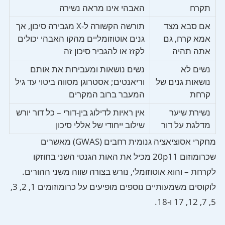
תקרח
האבהי אינו מראה נשירה
אם סבא מצד
תורשה הקשורה ל-X מגבירה סיכון, אך
אמא קרח, גם
גנים אוטוזומליים מהקו האבהי יכולים
אתה תהיה
לקזז או להגביר סיכון זה
נשים לא
נשים נושאות ומעבירות את אותם
נושאות גנים של
וריאנטים; אסטרוגן מסווה ביטוי עד גיל
קרחת
המעבר ברוב המקרים
נשירת שיער
אין ראיות לדילוג בין-דורי – כל דור יורש
מדלגת על דור
שילוב ייחודי של אללי סיכון
מחקרי אסוציאציה גנומית רחבים (GWAS) מאשרים
שכרומוזום 20p11 מכיל את האות הגנטי השני בחוזקו
לקרחת – והוא אוטוזומלי, נורש בצורה שווה משני ההורים.
לוקוסים משמעותיים נוספים מופיעים על כרומוזומים 1, 2, 3,
5, 7, 12, 17 ו-18.