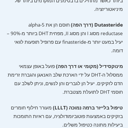
ביותר כאשר מתחילים בו בסימנים המוקדמים ביותר של
מיניאטוריזציה.
Dutasteride (דרך הפה)
חוסם הן את 5-alpha
reductase מסוג I והן מסוג II, מפחית DHT ביותר מ-90% –
יעיל במעט יותר מ-finasteride עם פרופיל תופעות לוואי
דומה.
מינוקסידיל (מקומי או דרך הפה)
פועל באופן עצמאי
ממסלול ה-DHT על ידי הארכת שלב האנאגן והגברת זרימת
הדם לזקיקים. יעיל הן לגברים והן לנשים, וניתן לשלב עם
חוסמי DHT לתועלת מצטברת.
טיפול בלייזר ברמה נמוכה (LLLT)
מעורר חילוף חומרים
בזקיקים באמצעות פוטוביומודולציה, עם ראיות התומכות
ביעילות מתונה כטיפול משלים.