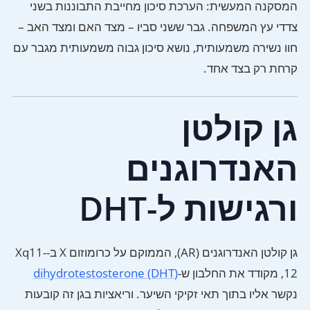
המסקנה המעשית: הערכת סיכון מחייבת התבוננות בשני
צדדי עץ המשפחה. גבר ששני סביו – מצד האם ומצד האב –
חוו נשירה משמעותית, נושא סיכון גבוה משמעותית מגבר עם
קרחת רק בצד אחד.
גן קולטן
האנדרוגנים
ורגישות ל-DHT
גן קולטן האנדרוגנים (AR), הממוקם על כרומוזום X ב-Xq11-
12, מקודד את החלבון ש-
dihydrotestosterone (DHT)
נקשר אליו בתוך תאי זקיקי השיער. וריאציות בגן זה קובעות