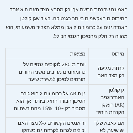
האמונה שקרחת נורשת אך ורק מסבא מצד האם היא אחד
המיתוסים העקשניים ביותר בגנטיקה. בעוד שגן קולטן
האנדרוגנים על כרומוזום X אכן ממלא תפקיד משמעותי, הוא
מהווה רק חלק מהסיכון הגנטי הכולל.
מיתוס
מציאות
יותר מ-280 לוקוסים גנטיים על
קרחת מגיעה
כרומוזומים מרובים משני ההורים
רק מצד האם
תורמים לסיכון לנשירת שיער
גן קולטן
גן ה-AR על כרומוזום X הוא גורם
האנדרוגנים
הסיכון הבודד החזק ביותר, אך הוא
(AR) הוא גן
מסביר רק ~10–15% מהתורשתיות
הקרחת היחיד
אם לאבא שלך
וריאנטים הקשורים ל-X מצד האם
יש שיער, לא
יכולים לגרום לקרחת גם כשהקו