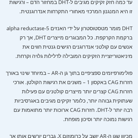
עד כמה חזק זקיקים מגיבים ל-DHT במחזור הדם – ורגישות
זו היא המנגנון המרכזי מאחורי התקרחות אנדרוגנטית.
DHT מומר מטסטוסטרון על ידי האנזים 5-alpha reductase
ברקמת הקרקפת. כל המבוגרים מייצרים DHT, אך רק
אנשים עם קולטני אנדרוגנים רגישים גנטית חווים את
מיניאטוריזציית הזקיקים המובילה לדלילות גלויה וקרחת.
פולימורפיזמים ספציפיים בתוך גן ה-AR – במיוחד שינוי באורך
חזרות CAG באקסון 1 – משנים את רגישות הקולטן. אורכי
חזרות CAG קצרים יותר מייצרים קולטנים עם פעילות
שעתוקית גבוהה יותר, כלומר זקיקים מגיבים באגרסיביות
רבה יותר ל-DHT. חזרות CAG ארוכות יותר מתואמות עם
רגישות נמוכה יותר וסיכון מופחת.
מכיוון שגן ה-AR יושב על כרומוזום X, גברים יורשים אותו אך