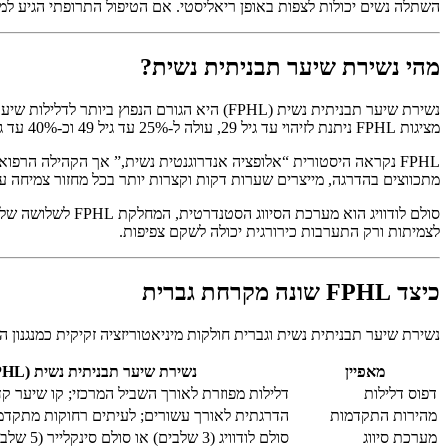
השתלה נשים יכולות לצפות באופן ריאליסטי. אם הטיפול התרופתי הגיע למי
מהי נשירת שיער תבניתית נשית?
מציגות FPHL ניתנת לזיהוי עד גיל 29, עולה ל-25% עד גיל 49 וכ-40% עד גיל 69.
מתכווצים בהדרגה, מייצרים שערות דקות וקצרות יותר בכל מחזור צמיחה 
לצמיתות ורק התערבות כירורגית יכולה לשקם צפיפות.
כיצד FPHL שונה מקרחת גברית
נשירת שיער תבניתית נשית וגברית חולקות מיניאטוריזציה זקיקית כמנגנון
מאפיין
נשירת שיער תבניתית נשית (FPHL)
דפוס דלילות
דלילות מפוזרת לאורך השביל המרכזי; קו שיער ק
מהירות התקדמות
הדרגתית לאורך עשורים; לעיתים רחוקות מתקד
מערכת סיווג
סולם לודוויג (3 שלבים) או סולם סינקלייר (5 שלבים)