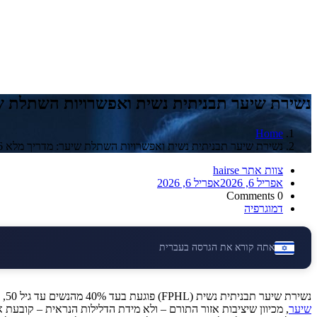
נשירת שיער תבניתית נשית ואפשרויות השתלת שיער
Home
נשירת שיער תבניתית נשית ואפשרויות השתלת שיער: מדריך מלא 2026
צוות אתר hairse
אפריל 6, 2026
אפריל 6, 2026
0 Comments
דמוגרפיה
אתה קורא את הגרסה בעברית
נשירת שיער תבניתית נשית (FPHL) פוגעת בעד 40% מהנשים עד גיל 50, ומייצרת דלילות מפוזרת לאורך השביל המרכזי במקום קו שיער נסוג כפי שנצפה בגברים. רק 10–15% מהנשים עם FPHL מתאימות ל
שיער