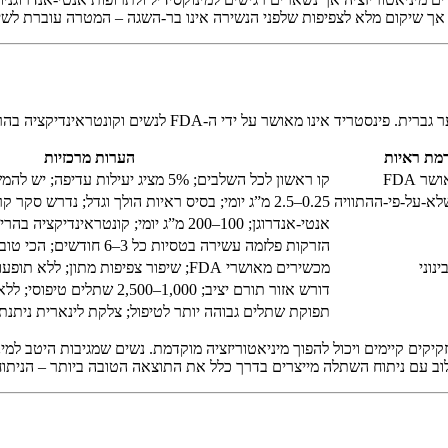
מת ראיות
הערות מרכזיות
ר FDA
קו ראשון לכל השלבים; 5% מציג יעילות עדיפה; יש להמשיך ללא הגבלה
שלא-על-פי-ההתוויה
0.25–2.5 מ”ג יומי; בסיס ראיות הולך וגדל; נדרש סקר קרדיווסקולרי
אנטי-אנדרוגן; 100–200 מ”ג יומי; קונטראינדיקציה בהריון; ניטור אשלגן
הזרקות פלזמה עשירה בטסיות כל 3–6 חודשים; הכי טוב כתוספת למינוקסידיל
ינוני
מכשירים מאושרי FDA; שיפור צפיפות מתון; ללא תופעות לוואי מערכתיות
דורש אזור תורם יציב; 1,000–2,500 שתלים טיפוסי; ללא צלקת לינארית
תפוקת שתלים גבוהה יותר לטיפול; צלקת לינארית ניתנ
ב עם ניתוח השתלה מייצרים בדרך כלל את התוצאה הטובה ביותר – הניתוח 