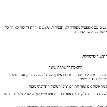
יציבות אזור התורם היא ההבדל המשמעותי ביותר. נשירת שיער תבניתית גברית עוקבת אחר דפוס צפוי שבו הצדדים והעורף עמידים ל-DHT לצמיתות. נשים עם אלופציה מפוזרת לא-תבניתית (DUPA) חוות דלילות לאורך כל
ישור כל אישה לניתוח.
התאמה להשתלת שיער
מצוין – טיפול תרופתי הוא קו ראשון; השתלה נשקלת רק אם הטיפול
12 חודשים
תאימה אם אזור התורם יציב והטיפול התרופתי מוצה
קם צפיפות חלקית אם אזור התורם אינו מושפע; יש לנהל ציפיות – כיסוי
שלב לודוויג I הוא חלון ההתערבות האופטימלי לטיפול תרופתי. זקיקים עוברים מיניאטוריזציה אך נשארים רגישים למינוקסידיל ולתרופות אנטי-אנדרוגניות. שלב II מייצג את נקודת החצייה שבה הערכה כירורגית הופכת