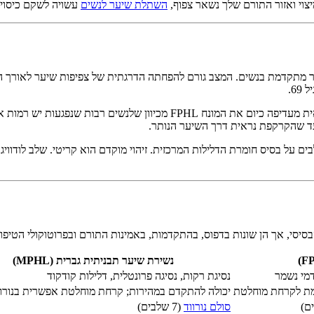
צוי ואזור התורם שלך נשאר צפוף,
השתלת שיער לנשים
עשויה לשקם כיסוי 
FPHL נקראה היסטורית “אלופציה אנדרוגנטית נשית,” אך הקהילה הרפואית מעדיפה
עד שהקרקפת נראית דרך השיער הנותר.
 הבסיסי, אך הן שונות בדפוס, בהתקדמות, באמינות התורם ובפרוטוקולי הטי
נשירת שיער תבניתית גברית (MPHL)
דמי נשמר
נסיגת רקות, נסיגה פרונטלית, דלילות קודקוד
מת לקרחת מוחלטת
יכולה להתקדם במהירות; קרחת מוחלטת אפשרית בנורווד –VII
סולם נורווד
(7 שלבים)