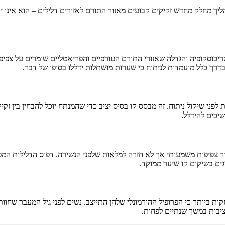
 השתלת שיער מתאים לתת-קבוצה ספציפית של נשים עם FPHL. ההליך מחלק מחדש זקיקים קבועים מאזור התורם
יכוסקופיה והגדלה שאזורי התורם העורפיים והפריאטליים שומרים על צפיפות
 במינוקסידיל מקומי או פומי למשך 12 חודשים לפחות לפני שיקול ניתוח. זה מבסס קו בסיס יציב כדי ש
יכים להידלל.
2,5 שתלים לטיפול. זה מייצר שיפור צפיפות משמעותי אך לא חזרה למלאות שלפני הנשירה. דפ
ים בשיקום קו שיער ממוקד.
ם קרובות המועמדות החזקות ביותר כי הפרופיל ההורמונלי שלהן התייצב. נשים לפני גיל 