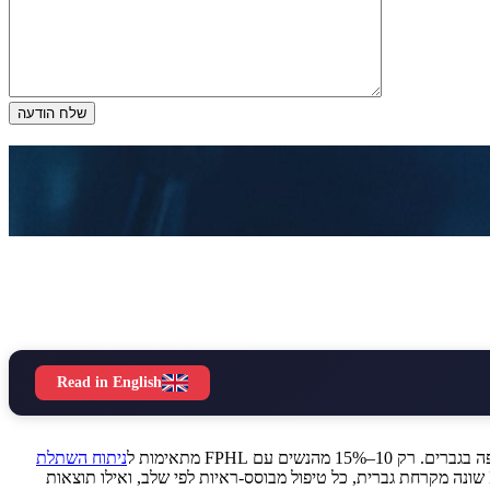
Read in English
ניתוח השתלת
, מכיוון שיציבות אזור התורם – ולא מידת הדלילות הנראית – קובעת את ההתאמה הכירורגית. מדריך זה מכסה את סיווג סולם לודוויג, כיצד FPHL שונה מקרחת גברית, כל טיפול מבוסס-ראיות לפי שלב, ואילו תוצאות