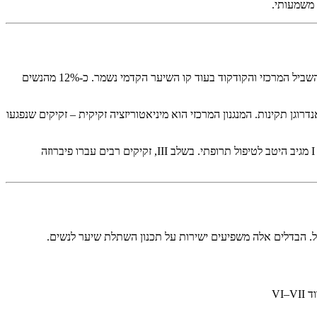
משמעותי.
נשירת שיער תבניתית נשית (FPHL) היא הגורם הנפוץ ביותר לדלילות שיער מתקדמת בנשים. המצב גורם להפחתה הדרגתית של צפיפות שיער לאורך השביל המרכזי והקודקוד בעוד קו השיער הקדמי נשמר. כ-12% מהנשים
 כיום את המונח FPHL מכיוון שלנשים רבות שנפגעות יש רמות אנדרוגן תקינות. המנגנון המרכזי הוא מיניאטוריזציה זקיקית – זקיקים שנפגעו
סולם לודוויג הוא מערכת הסיווג הסטנדרטית, המחלקת FPHL לשלושה שלבים על בסיס חומרת הדלילות המרכזית. זיהוי מוקדם הוא קריטי. שלב לודוויג I מגיב היטב לטיפול תרופתי. בשלב III, זקיקים רבים עברו פיברוזה
פול. הבדלים אלה משפיעים ישירות על תכנון השתלת שיער לנשים.
VI