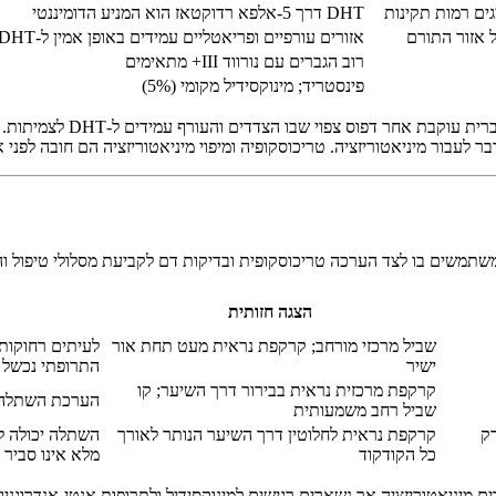
גים רמות תקינות
DHT דרך 5-אלפא רדוקטאז הוא המניע הדומיננטי
ל אזור התורם
אזורים עורפיים ופריאטליים עמידים באופן אמין ל-DHT
רוב הגברים עם נורווד III+ מתאימים
פינסטריד; מינוקסידיל מקומי (5%)
לעבור מיניאטוריזציה. טריכוסקופיה ומיפוי מיניאטוריזציה הם חובה לפני א
הצגה חזותית
שביל מרכזי מורחב; קרקפת נראית מעט תחת אור
לעיתים רחוקות 
ישיר
התרופתי נכשל לאחר +
קרקפת מרכזית נראית בבירור דרך השיער; קו
הערכת השתלה מ
שביל רחב משמעותית
רק
קרקפת נראית לחלוטין דרך השיער הנותר לאורך
השתלה יכולה לש
כל הקודקוד
מלא אינו סביר