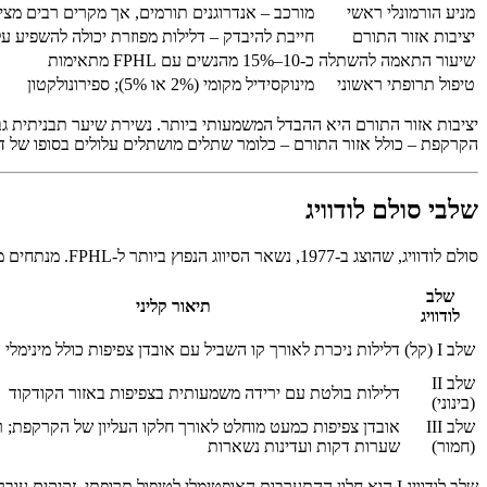
מניע הורמונלי ראשי
מורכב – אנדרוגנים תורמים, אך מקרים רבים מצי
יציבות אזור התורם
חייבת להיבדק – דלילות מפוזרת יכולה להשפיע ע
שיעור התאמה להשתלה
כ-10–15% מהנשים עם FPHL מתאימות
טיפול תרופתי ראשוני
מינוקסידיל מקומי (2% או 5%); ספירונולקטון
הקרקפת – כולל אזור התורם – כלומר שתלים מושתלים עלולים בסופו של דבר 
שלבי סולם לודוויג
סולם לודוויג, שהוצג ב-1977, נשאר הסיווג הנפוץ ביותר ל-FPHL. מנתחים משתמשים בו לצד הערכה טריכוסקופית ובדיקות דם לקביעת מסלולי טיפול והתאמה להשתלה.
שלב
תיאור קליני
לודוויג
שלב I (קל)
דלילות ניכרת לאורך קו השביל עם אובדן צפיפות כולל מינימלי
שלב II
דלילות בולטת עם ירידה משמעותית בצפיפות באזור הקודקוד
(בינוני)
שלב III
אובדן צפיפות כמעט מוחלט לאורך חלקו העליון של הקרקפת; 
(חמור)
שערות דקות ועדינות נשארות