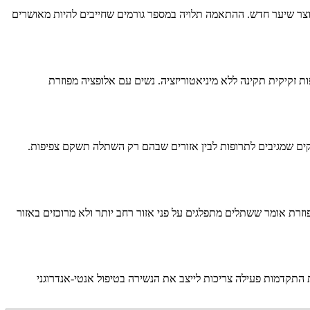
 לאזורים דלילים – הוא אינו יוצר שיער חדש. ההתאמה תלויה במספר גורמים שחייבים להיות מאושרים
 זקיקית תקינה ללא מיניאטוריזציה. נשים עם אלופציה מפוזרת
המנתח יוכל להבחין בין זקיקים שמגיבים לתרופות לבין אזורים שבהם רק השתלה תשקם צפיפות.
וס הדלילות המפוזרת אומר ששתלים מתפלגים על פני אזור רחב יותר ולא מרוכזים באזור
המעבר שחוות התקדמות פעילה צריכות לייצב את הנשירה בטיפול אנטי-אנדרוגני