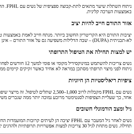
ניתוח
באמצעות הערכה קלינית.
אזור התורם חייב להיות יציב
יציבות התורם היא הקריטריון החשוב ביותר. מנתח חייב לאמת באמצעות טר
לא-תבניתית (DUPA) – שבה הדלילות משפיעה גם על אזור התורם – אינן בדרך כלל מועמדות לניתוח כי שערות מושתלות ידללו בסופו של דבר.
יש למצות תחילה את הטיפול התרופתי
נשים צריכות להשתמש
ניתוח לפני מיצוי תרופתי מסתכן במראה לא אחיד כאשר זקיקים קיימים ממש
ציפיות ריאליסטיות הן חיוניות
נשים עם FPHL מקבלות לרוב 1,000–00
אחד, כך שעליית הצפיפות לסנטימטר מרובע נמוכה יותר ממה שגברים משיג
גיל ומצב הורמונלי חשובים
נשים לאחר גיל המעבר עם FPHL יציבה הן לעיתי
תחילה. נשים מתחת לגיל 30 צריכות למצות אפשרויות תרופתיות ולהדגים יציבות במשך שנתיים לפחות.