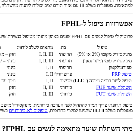
למתאימה. מטופלות בשלב III עם אזור תורם יציב יכולות ליהנות מהשתלה, אך שיקום מלא לצפיפות שלפני הנשירה אינו בר-השגה – המטרה עוברת לשיפור משמעותי בכיסוי.
אפשרויות טיפול ל-FPHL
פרוטוקולי טיפול לנשים עם FPHL שונים באופן מהותי מטיפול בנשירת שיער גברית. פינסטריד אינו מאושר על ידי ה-FDA לנשים וקונטראינדיקציה בהריון. הטבלה שלהלן ממפה התערבויות מבוססות-ראיות לשלב לודוויג.
טיפול
סוג
מתאים לשלב לודוויג
ר
מינוקסידיל מקומי (2% או 5%)
תרופתי
I, II, III
חזק – מאוש
מינוקסידיל פומי (מינון נמוך)
תרופתי
I, II, III
בינוני – 
ספירונולקטון
תרופתי
I, II
בינוני
טיפול PRP
פרוצדורלי
I, II
בינוני
טיפול לייזר ברמה נמוכה (LLLT)
מכשיר
I, II
נמוך עד ב
השתלת שיער FUE
כירורגי
II, III
חזק
השתלת שיער FUT
כירורגי
II, III
חזק
מטופלות בשלב II ו-III שהגיעו למיצוי בתרופות,
טיפולים לא-כירורגיים
בשילו
מתי השתלת שיער מתאימה לנשים עם FPHL?