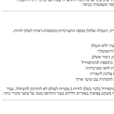
ת להסתרה עם שיער ארוך
טיפול תרופתי צריך תמיד להתחיל לפני הערכה כירורגית. מינוקסידיל מייצב זקיקים קיימים ויכול להפוך מיניאטוריזציה מוקדמת. נשים שמגיבות היטב למינוקסידיל בלבד בשלב לודוויג I עשויות לעולם לא להזדקק להשתלה. עבור
משקם צפיפות באזורים דלילים בעוד התרופה מגנה על שיער מקורי נותר.