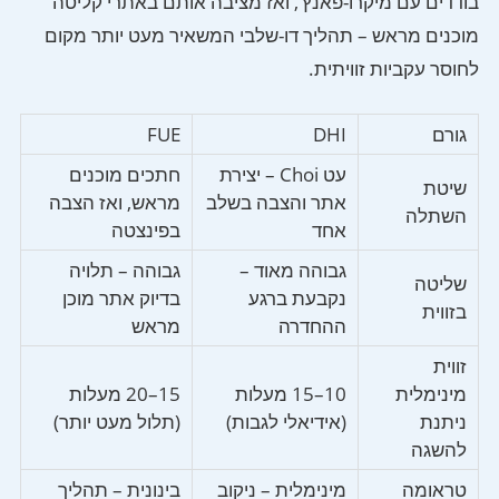
בודדים עם מיקרו-פאנץ’, ואז מציבה אותם באתרי קליטה
מוכנים מראש – תהליך דו-שלבי המשאיר מעט יותר מקום
לחוסר עקביות זוויתית.
גורם
DHI
FUE
עט Choi – יצירת
חתכים מוכנים
שיטת
אתר והצבה בשלב
מראש, ואז הצבה
השתלה
אחד
בפינצטה
גבוהה מאוד –
גבוהה – תלויה
שליטה
נקבעת ברגע
בדיוק אתר מוכן
בזווית
ההחדרה
מראש
זווית
מינימלית
10–15 מעלות
15–20 מעלות
ניתנת
(אידיאלי לגבות)
(תלול מעט יותר)
להשגה
טראומה
מינימלית – ניקוב
בינונית – תהליך