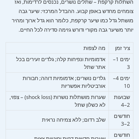
השתלות קרקפת – שתלים נושרים, נכנסים לרדימות, ואז
צומחים מחדש באופן קבוע. ההבדל המרכזי: שיער גבה
מושתל גדל כמו שיער קרקפת, כלומר הוא גדל ארוך ומהיר
יותר משיער גבה מקורי ודורש גזימה סדירה לכל החיים.
ציר זמן
מה לצפות
ימים 1–
אדמומיות ונפיחות קלה; גלדים זעירים בכל
3
אתר שתל
ימים 4–
גלדים נושרים; אדמומיות דוהה; חבורות
10
אורביטליות אפשריות
שבועות
שערות מושתלות נושרות (shock loss) – צפוי,
2–4
לא כשלון שתל
חודשים
שלב רדום; ללא צמיחה נראית
2–3
חודשים
שערות חדשות דקות וחוטיות צצות