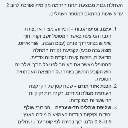
השתלת גבות מבוצעת תחת הרדמה מקומית ואורכת לרוב 2
עד 5 שעות בהתאם למספר השתלים.
עיצוב ומיפוי גבות
– הכירורג מצייר את צורת
הגבה המוצעת כאשר המטופל יושב זקוף, תוך
שימוש בציוני דרך פניים (עצם הגבה, יישור אירוס,
מוצא גבה טבעי) לקביעת נקודת התחלה
מדיאלית, מיקום קשת ונקודת סיום צדדית.
המטופל מאשר את העיצוב לפני כל חתך. שלב זה
הוא הקובע החשוב ביותר של התוצאה האסתטית
הסופית.
הכנת אזור תורם
– שטח קטן של הקרקפת
העורפית מגולח ומורדם. רק יחידות זקיקיות
חד-שעריות ממוקדות.
שליפת שתלים חד-שעריים
– הכירורג שולף
יחידות זקיקיות בודדות באמצעות מיקרו-פאנץ’
0.6–0.8 מ”מ, תוך בחירה לפי קוטר עדין. שתלים