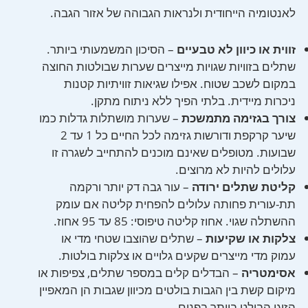
לאנטומיה הייחודית ולנראות הגבוהה של אזור הגבה.
זווית או כיוון לא טבעיים
– הסיכון המשמעותי ביותר.
שתלים בזוויות שגויות מייצרים שערות שבולטות החוצה
במקום לשכב שטוח. אפילו שגיאות זוויתיות קטנות
ניכרות מיידית. בלתי הפיך ללא ניתוח מתקן.
צורך בגזימה מתמשכת
– שערות מושתלות גדלות כמו
שיער קרקפת ודורשות גזימה לכל החיים כל 1 עד 2
שבועות. מטופלים שאינם מוכנים להתחייב לשגרה זו
עלולים להיות לא מרוצים.
קליטת שתלים ירודה
– עור גבה דק יותר ורקמה
תת-עורית פחותה עלולים להפחית קליטה אם עומק
ההשתלה שגוי. אחוז קליטה טיפוסי: 85 עד 95 אחוז.
צלקות או שקיעות
– שתלים שהוצבו שטחי מדי או
עמוק מדי מייצרים שקעים גלויים או צלקות בולטות.
אסימטריה
– הבדלים קלים במספר שתלים, צפיפות או
מיקום קשת בין הגבות בולטים מכיוון שגבות הן המאפיין
הזוגי הבולט ביותר בפנים.