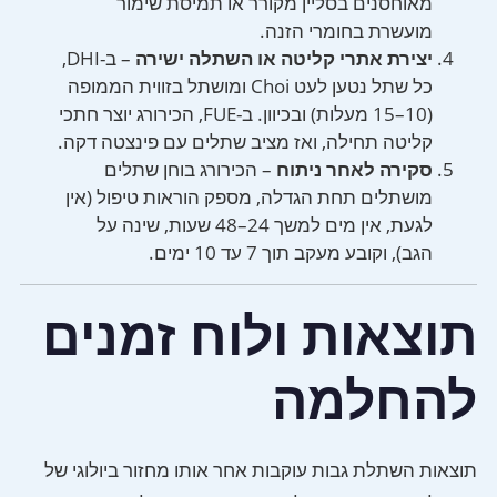
מאוחסנים בסליין מקורר או תמיסת שימור
מועשרת בחומרי הזנה.
יצירת אתרי קליטה או השתלה ישירה
– ב-DHI,
כל שתל נטען לעט Choi ומושתל בזווית הממופה
(10–15 מעלות) ובכיוון. ב-FUE, הכירורג יוצר חתכי
קליטה תחילה, ואז מציב שתלים עם פינצטה דקה.
סקירה לאחר ניתוח
– הכירורג בוחן שתלים
מושתלים תחת הגדלה, מספק הוראות טיפול (אין
לגעת, אין מים למשך 24–48 שעות, שינה על
הגב), וקובע מעקב תוך 7 עד 10 ימים.
תוצאות ולוח זמנים
להחלמה
תוצאות השתלת גבות עוקבות אחר אותו מחזור ביולוגי של