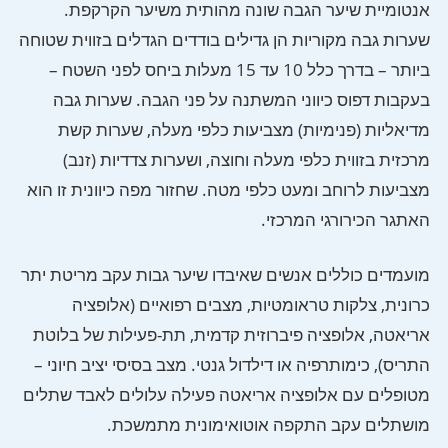
אנטומיית שיער הגבה שונה מהותית משיער הקרקפת.
שערות גבה מקוריות הן גדילים בודדים הגדלים בזווית שטוחה
ביותר – בדרך כלל 10 עד 15 מעלות ביחס לפני השטח –
בעקבות דפוס כיווני המשתנה על פני הגבה. שערות גבה
מדיאליות (פנימיות) מצביעות כלפי מעלה, שערות קשת
מרכזית בזווית כלפי מעלה וחוצה, ושערות צדדיות (זנב)
מצביעות לרוחב ומעט כלפי מטה. שחזור מפה כיוונית זו הוא
האתגר הכירורגי המרכזי.
מועמדים כוללים אנשים שאיבדו שיער גבות עקב מריטת יתר
כרונית, צלקות טראומטיות, מצבים רפואיים (אלופציה
אריאטה, אלופציה פיברוזית קדמית, תת-פעילות של בלוטת
התריס), כימותרפיה או דילדול גנטי. מצב בסיסי יציב חיוני –
מטופלים עם אלופציה אריאטה פעילה עלולים לאבד שתלים
מושתלים עקב התקפה אוטואימונית מתמשכת.