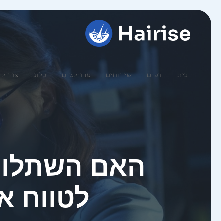
בית
דפים
שירותים
פרויקטים
בלוג
צור ק
האם השתלות 
לטווח אר