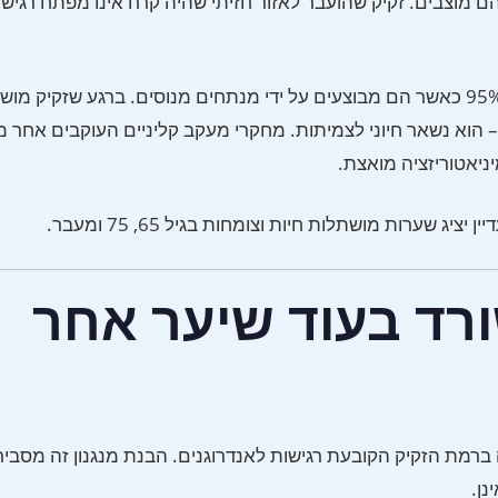
שיעורי קליטת שתלים בהליכי FUE ו-FUT מודרניים נעים בין 85–95% כאשר הם מבוצעים על ידי מנתחים מנוסים. ברגע שז
כלל בתוך 7–10 הימים הראשונים – הוא נשאר חיוני לצמיתות. מחקרי מעקב קליניים העוקבים א
רד בעוד שיער אחר
רמת הזקיק הקובעת רגישות לאנדרוגנים. הבנת מנגנון זה מסביר
נן.