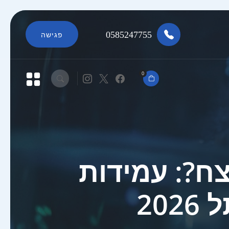
0585247755
פגישה
0
ח?: עמידות
20