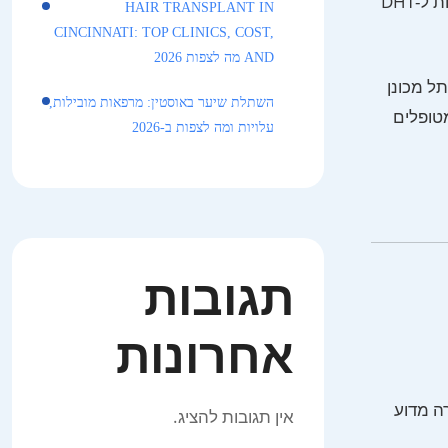
קטאגן וטלוגן ומייצרים גבעולי שיער בעובי מלא ללא תלות בהיכן הם מוצבים. זקיק שהועבר לאזור חזיתי שהיה קרח אינו מפתח רגישות ל-DHT
HAIR TRANSPLANT IN
CINCINNATI: TOP CLINICS, COST,
AND מה לצפות 2026
קיק מושתל מכונן
השתלת שיער באוסטין: מרפאות מובילות,
חר מטופלים
עלויות ומה לצפות ב-2026
תגובות
אחרונות
ה מדוע
אין תגובות להציג.