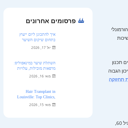
פרסומים אחרונים
ורמונלי
איך להתכונן ליום ייעוץ
תל ממשיכות
בתחום שיקום השיער
יול 17, 2026
ם תכנון
השתלת שיער במינאפוליס:
מרפאות מובילות, עלויות
מוקדם (Norwood 2–3) עומדים בפני הסיכון הגבוה
ומה לצפות ב-2026
מאי 16, 2026
 תחזוקה
Hair Transplant in
Louisville: Top Clinics,
Cost, and מה לצפות 2026
מאי 15, 2026
אלופציה סנסנטית היא תהליך דלדול אוניברסלי ולא-הורמונלי המשפיע על כל זקיקי השיער – כולל אלו באזור התורם הקבוע. לאחר גיל 60,