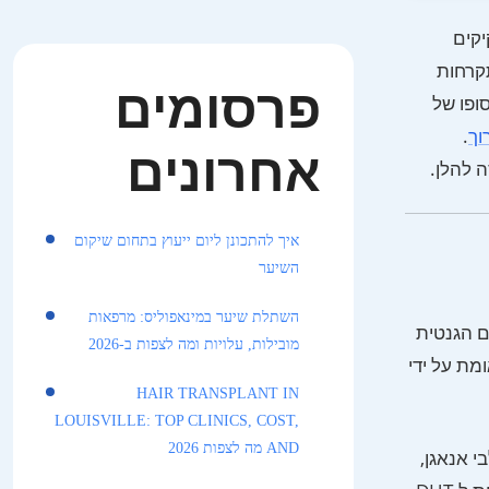
יקים
 התקרחות
פרסומים
ופו של
וך
.
אחרונים
 להלן.
איך להתכונן ליום ייעוץ בתחום שיקום
השיער
השתלת שיער במינאפוליס: מרפאות
על עמידותם הגנטית
מובילות, עלויות ומה לצפות ב-2026
 העברה. עיקרון זה, המכונה דומיננטיות תורם, תואר לראשונה על ידי ד”ר נורמן אורנטרייך ב-1959 ואומת על ידי
HAIR TRANSPLANT IN
LOUISVILLE: TOP CLINICS, COST,
AND מה לצפות 2026
י אנאגן,