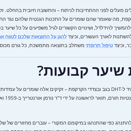
 מעלים לפני ההתחייבות לניתוח – והתשובה חיובית בהחלט. זק
התורם העמיד ל-DHT בגב ובצדדי הקרקפת, מה שאומר שהם שומרים על התכנות הגנטית שלהם נגד
משיך להידלדל, ושינויים הקשורים לגיל משפיעים על כל שיער בס
להשתנות לאורך העשורים, וכיצד
להגן על התוצאות שלכם לטווח אר
ר, וכיצד
טיפול תרופתי
משתלב בתוצאה מתמשכת, כל גורם מכוסה
שיער קבועות?
שיער מושתל הוא קבוע מכיוון שהוא נקטף מ”האזור הבטוח” העמיד ל-DHT בגב ובצדדי הקרקפת – זקיקים אלה שומרים 
להתקרחות תבניתית גם לאחר
להתנהג כפי שהתנהגו במיקומם המקורי – עוברים מחזורים של שלב