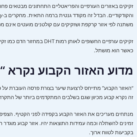
זקיקים באזורים העורפיים והפריאטליים התחתונים מבטאים פחות
והקודקודיים. הבדל זה מקודד גנטית ברמה התאית. מחקרים ב-
gy
משתנה לפי אזור קרקפת ושזקיקים עם קולטנים מועטים אינם מפת
זקיקים עורפיים החשופים לאות
כאשר הוא מושתל.
מדוע האזור הקבוע נקרא “
“האזור הקבוע” מתייחס לרצועת שיער בצורת פרסה העוברת על פנ
זה נקרא קבוע מכיוון שגם בשלבים המתקדמים ביותר של התקרחות גברית (Norwood 6–7), זקיקים אלה ממשיכים 
מנתחים מעריכים את האזור הקבוע בקפידה לפני הקטיף. הצפיפות
זמינים להשתלה וכמה עמידות התוצאות יהיו. אזור קבוע מוגדר ה
בקביעות לטווח ארוך.