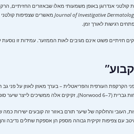
 קולטני אנדרוגן באופן משמעותי מאלו שבאזורים החזיתיים, הרקת
Journal of Investigative Dermatolo
מאשרים שצפיפות קולטני א
חים רגישות לאורך זמן.
ן רמות DHT במחזור הדם כמו זקיקים חזיתיים פשוט אינם מגיבים לאות הממזער. עמידות זו נוס
קבוע”
י הקרקפת העורפית והפריאטלית – בערך מאוזן לאוזן על פני גב ה
לייצר שיער סופני.
, העובי והחלוקה של שיער תורם באזור זה קובעים ישירות כמה 
יטב עם צפיפות זקיקית גבוהה מספק הן אספקת שתלים נדיבה והן 