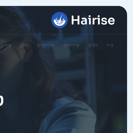
בית
דפים
שירותים
פרויקטים
בלוג
צור ק
ט