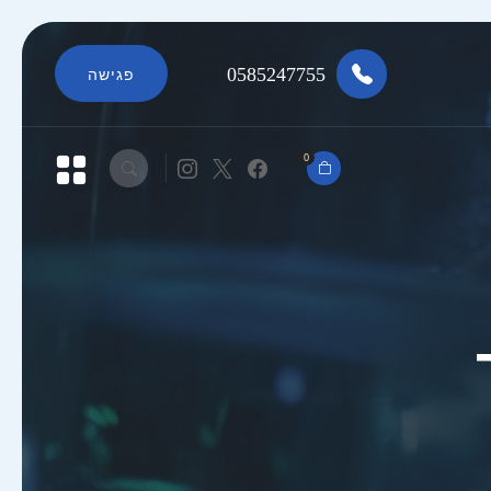
0585247755
פגישה
0